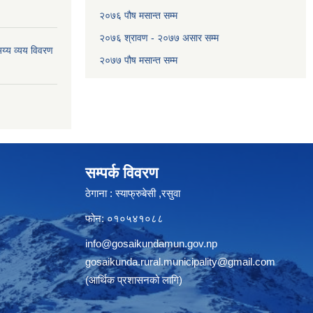
२०७६ पौष मसान्त सम्म
२०७६ श्रावण - २०७७ असार सम्म
य्य व्यय विवरण
२०७७ पौष मसान्त सम्म
सम्पर्क विवरण
ठेगाना : स्याफ्रुबेसी ,रसुवा
फोन: ०१०५४१०८८
info@gosaikundamun.gov.np
gosaikunda.rural.municipality@gmail.com
(आर्थिक प्रशासनको लागि)