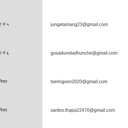
 नं ५
jungetamang23@gmail.com
 नं ६
gosaikundadhunche@gmail.com
नियर
tseringxen2020@gmail.com
नियर
santos.thapa22470@gmail.com