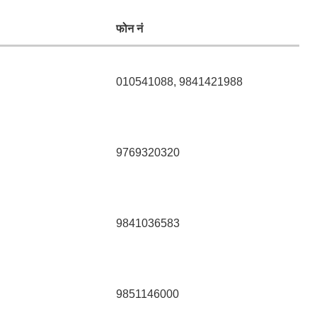
फोन नं
010541088, 9841421988
9769320320
9841036583
9851146000