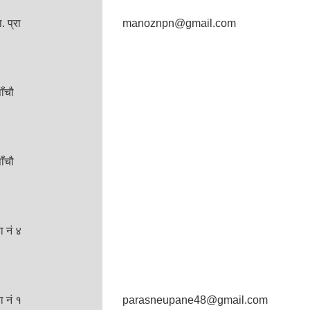
ा. प्रा
manoznpn@gmail.com
ँचौ
ँचौ
 नं ४
 नं १
parasneupane48@gmail.com