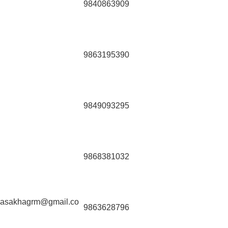
9840863909
9863195390
9849093295
9868381032
wasakhagrm@gmail.co
9863628796