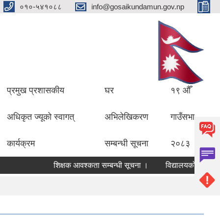
०१०-५४१०८८
info@gosaikundamun.gov.np
प्रमुख प्रशासकीय
घर
१९ औँ
अधिकृत ज्यूको स्वागत्
अभिलेखिकरण
गाउँसभा
कार्यक्रम
सम्बन्धी सूचना
२०८३
शिक्षक आवश्कता सम्बन्धी सूचना ।
विद्यालयको लेखापरीक्षणका