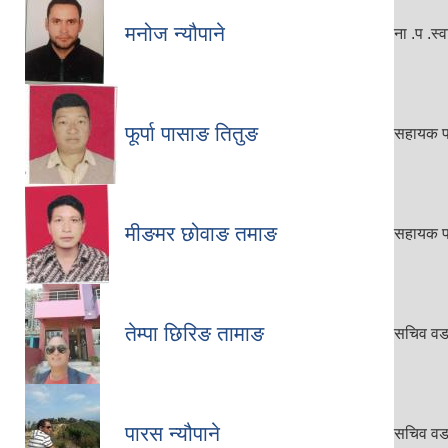
मनोज न्यौपाने
ना .प .स्व
फूर्पा पासाङ तितुङ
सहायक पा
मीङमर छोवाङ तमाङ
सहायक पा
तेम्पा छिरिङ तामाङ
सचिव वडा
पारस न्यौपाने
सचिव वडा