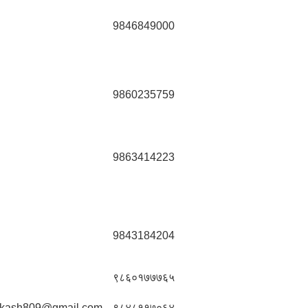
9846849000
9860235759
9863414223
9843184204
९८६०१७७७६५
akash809@gmail.com
९८४८११७०६४