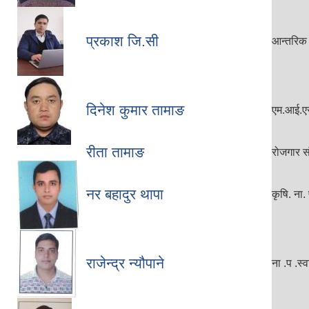
प्रकाश जि.सी
आन्तरिक 
दिनेश कुमार तामाङ
एम.आई.ए
रीता तामाङ
रोजगार 
नर बहादुर थापा
कृषि. ना. 
राजेन्द्र न्यौपाने
ना .प .स्व