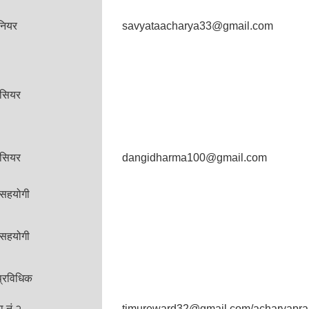
नियर
savyataacharya33@gmail.com
सियर
सियर
dangidharma100@gmail.com
 सहयोगी
 सहयोगी
प्रविधिक
 नं २
timureward32@gmail.com/acharyapr