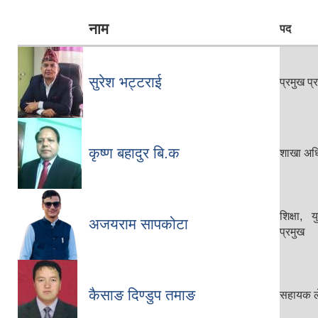
नाम
पद
सुरेश भट्टराई
प्रमुख प
कृष्ण बहादुर बि.क
शाखा अध
शिक्षा,
अजयराम सापकोटा
प्रमुख
कैसाङ दिण्डुप तमाङ
सहायक ल