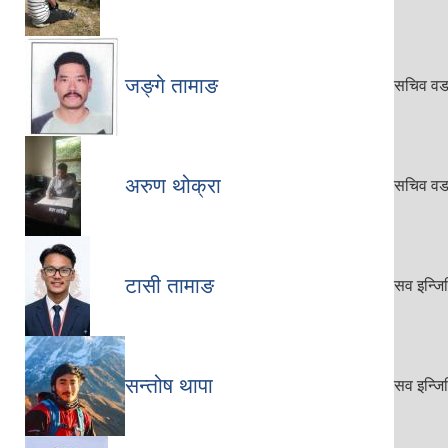
जङ्गे तामाङ
सचिव वडा
अरुण थोक्रा
सचिव वडा
टासी तामाङ
सव इन्जि
सन्तोष थापा
सव इन्जि