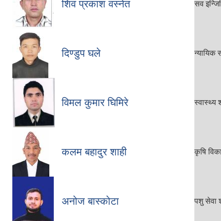
शिव प्रकाश वस्नेत
सव इन्जि
दिण्डुप घले
न्यायिक 
विमल कुमार घिमिरे
स्वास्थ्
कलम बहादुर शाही
कृषि विक
अनोज बास्कोटा
पशु सेवा 