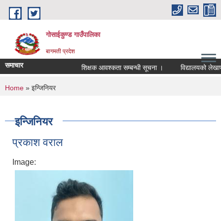
Skip to main content
गोसाईकुण्ड गाउँपालिका
बागमती प्रदेश
समाचार
शिक्षक आवश्कता सम्बन्धी सूचना ।
विद्यालयको लेखापरीक
You are here
Home
» इन्जिनियर
इन्जिनियर
प्रकाश वराल
Image: