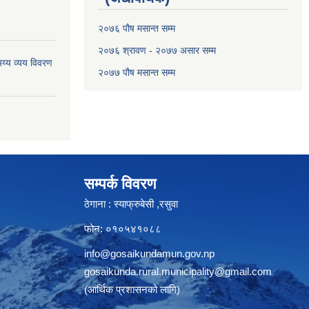
२०७६ पौष मसान्त सम्म
२०७६ श्रावण - २०७७ असार सम्म
य्य व्यय विवरण
२०७७ पौष मसान्त सम्म
सम्पर्क विवरण
ठेगाना : स्याफ्रुबेसी ,रसुवा
फोन: ०१०५४१०८८
info@gosaikundamun.gov.np
gosaikunda.rural.municipality@gmail.com
(आर्थिक प्रशासनको लागि)