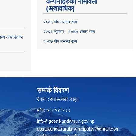
कन्पनीहरुको नामावली
(अद्यावधिक)
२०७६ पौष मसान्त सम्म
२०७६ श्रावण - २०७७ असार सम्म
य्य व्यय विवरण
२०७७ पौष मसान्त सम्म
सम्पर्क विवरण
ठेगाना : स्याफ्रुबेसी ,रसुवा
फोन: ०१०५४१०८८
info@gosaikundamun.gov.np
gosaikunda.rural.municipality@gmail.com