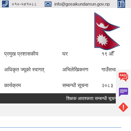
०१०-५४१०८८
info@gosaikundamun.gov.np
प्रमुख प्रशासकीय
घर
१९ औँ
अधिकृत ज्यूको स्वागत्
अभिलेखिकरण
गाउँसभा
कार्यक्रम
सम्बन्धी सूचना
२०८३
शिक्षक आवश्कता सम्बन्धी सूचना ।
विद