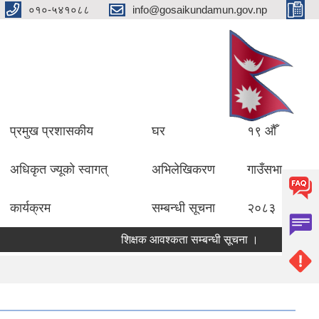
०१०-५४१०८८
info@gosaikundamun.gov.np
प्रमुख प्रशासकीय
घर
१९ औँ
अधिकृत ज्यूको स्वागत्
अभिलेखिकरण
गाउँसभा
कार्यक्रम
सम्बन्धी सूचना
२०८३
शिक्षक आवश्कता सम्बन्धी सूचना ।
विद्यालयको ल