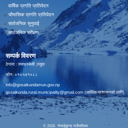
वार्षिक प्रगति प्रतिवेदन
चौमासिक प्रगति प्रतिवेदन
सार्वजनिक सुनुवाई
सार्वजनिक परीक्षण
सम्पर्क विवरण
ठेगाना : स्याफ्रुबेसी ,रसुवा
फोन: ०१०५४१०८८
info@gosaikundamun.gov.np
gosaikunda.rural.municipality@gmail.com
(आर्थिक प्रशासनको लागि)
© 2026 गोसाईकुण्ड गाउँपालिका