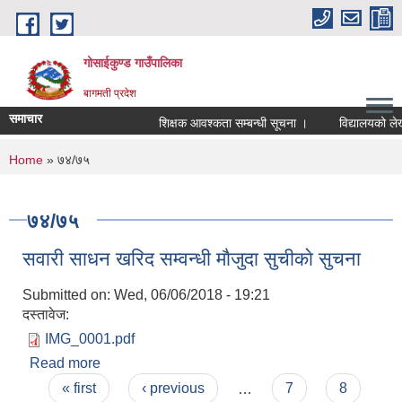
Skip to main content
गोसाईकुण्ड गाउँपालिका
बागमती प्रदेश
समाचार
शिक्षक आवश्कता सम्बन्धी सूचना ।
विद्यालयको लेखाप
You are here
Home
» ७४/७५
७४/७५
सवारी साधन खरिद सम्वन्धी माैजुदा सुचीकाे सुचना
Submitted on:
Wed, 06/06/2018 - 19:21
दस्तावेज:
IMG_0001.pdf
Read more
about सवारी साधन खरिद सम्वन्धी माैजुदा सुचीकाे सुचना
Pages
« first
‹ previous
…
7
8