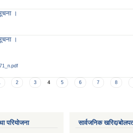
 सूचना ।
धी सूचना ।
 सूचना ।
1_n.pdf
धी सूचना ।
1
2
3
4
5
6
7
8
था परियोजना
सार्वजनिक खरिद/बोलपत