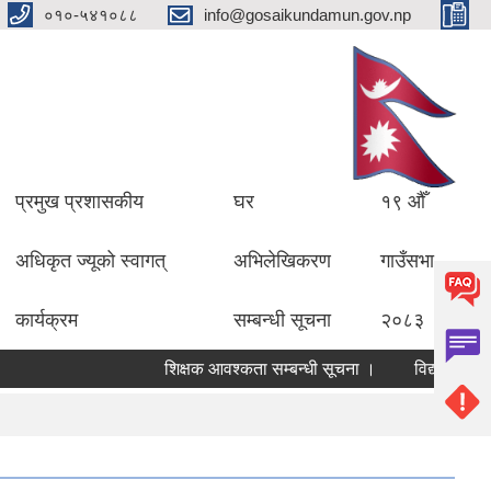
०१०-५४१०८८
info@gosaikundamun.gov.np
प्रमुख प्रशासकीय
घर
१९ औँ
अधिकृत ज्यूको स्वागत्
अभिलेखिकरण
गाउँसभा
कार्यक्रम
सम्बन्धी सूचना
२०८३
शिक्षक आवश्कता सम्बन्धी सूचना ।
विद्यालयको लेखापर