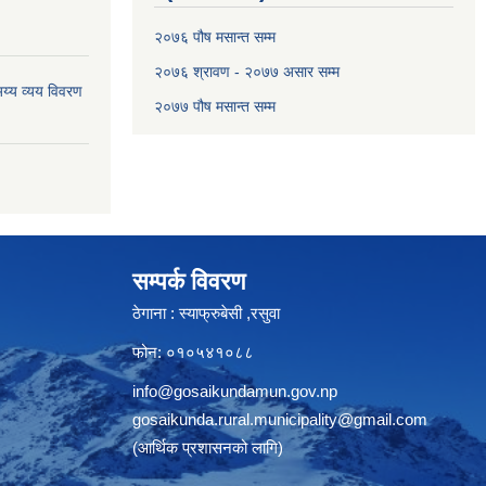
२०७६ पौष मसान्त सम्म
२०७६ श्रावण - २०७७ असार सम्म
य्य व्यय विवरण
२०७७ पौष मसान्त सम्म
सम्पर्क विवरण
ठेगाना : स्याफ्रुबेसी ,रसुवा
फोन: ०१०५४१०८८
info@gosaikundamun.gov.np
gosaikunda.rural.municipality@gmail.com
(आर्थिक प्रशासनको लागि)