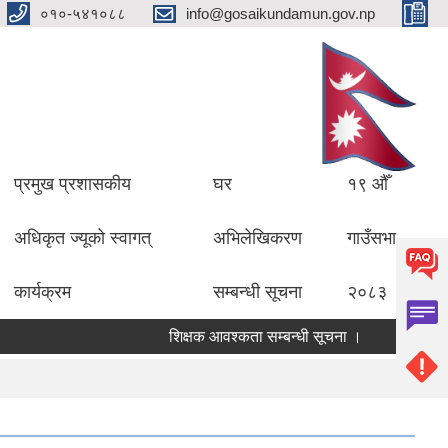
०१०-५४१०८८
info@gosaikundamun.gov.np
प्रमुख प्रशासकीय
घर
१९ औँ
अधिकृत ज्यूको स्वागत्
अभिलेखिकरण
गाउँसभा
कार्यक्रम
सम्बन्धी सूचना
२०८३
शिक्षक आवश्कता सम्बन्धी सूचना ।
विद्यालयको ले